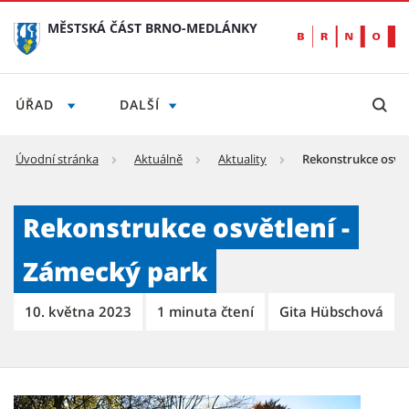
MĚSTSKÁ ČÁST BRNO-MEDLÁNKY
ÚŘAD
DALŠÍ
Úvodní stránka
Aktuálně
Aktuality
Rekonstrukce osvět
Rekonstrukce osvětlení - Zámecký park - M
Rekonstrukce osvětlení -
Zámecký park
10. května 2023
1 minuta čtení
Gita Hübschová