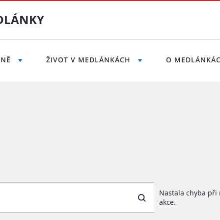
DLÁNKY
LNĚ
ŽIVOT V MEDLÁNKÁCH
O MEDLÁNKÁ
ást Brno-Medlánky
Nastala chyba při 
akce.