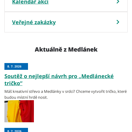
Medlánky
Kalendář akcí
Veřejné zakázky
Aktuálně z Medlánek
8. 7. 2026
Soutěž o nejlepší návrh pro „Medlánecké
tričko“
Máš kreativní střevo a Medlánky v srdci? Chceme vytvořit tričko, které
budou místní hrdě nosit.
8. 7. 2026