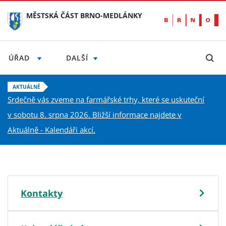
MĚSTSKÁ ČÁST BRNO-MEDLÁNKY
ÚŘAD
DALŠÍ
AKTUÁLNĚ
Městská část Brno-Medlánky
Srdečně vás zveme na farmářské trhy, které se uskuteční
v sobotu 8. srpna 2026. Bližší informace najdete v
Aktuálně - Kalendáři akcí.
Vítejte v Medlánkách
Městská
část
Kontakty
Brno-