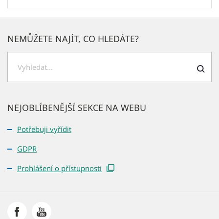
NEMŮŽETE NAJÍT, CO HLEDÁTE?
H
l
e
NEJOBLÍBENĚJŠÍ SEKCE NA WEBU
d
a
Potřebuji vyřídit
t
GDPR
Prohlášení o přístupnosti