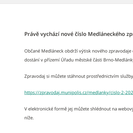
Právě vychází nové číslo Medláneckého zp
Občané Medláneck obdrží výtisk nového zpravodaje d
dostání v přízemí Úřadu městské části Brno-Medlánky
Zpravodaj si můžete stáhnout prostřednictvím služ
https://zpravodaj.munipolis.cz/medlanky/cislo-2-20
V elektronické formě jej můžete shlédnout na webov
níže.