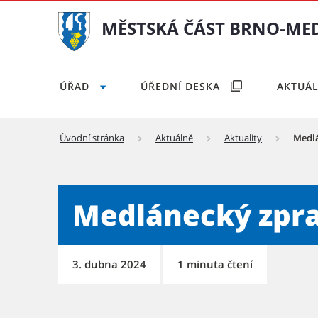
MĚSTSKÁ ČÁST BRNO-ME
ÚŘAD
ÚŘEDNÍ DESKA
AKTUÁ
Úvodní stránka
Aktuálně
Aktuality
Medlá
Medlánecký zpravodaj 2/20
Medlánecký zpra
3. dubna 2024
1 minuta čtení