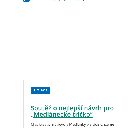
8. 7. 2026
Soutěž o nejlepší návrh pro
„Medlánecké tričko“
Máš kreativní střevo a Medlánky v srdci? Chceme