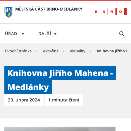
MĚSTSKÁ ČÁST BRNO-MEDLÁNKY
ÚŘAD
DALŠÍ
Úvodní stránka
Aktuálně
Aktuality
Knihovna Jiřího M
Knihovna Jiřího Mahena - Medlánky - Městs
Knihovna Jiřího Mahena -
Medlánky
23. února 2024
1 minuta čtení