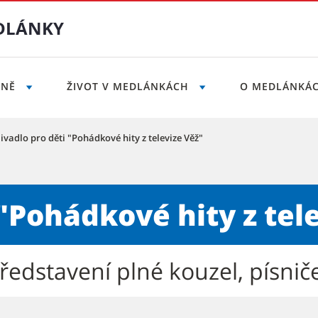
DLÁNKY
LNĚ
ŽIVOT V MEDLÁNKÁCH
O MEDLÁNKÁ
ivadlo pro děti "Pohádkové hity z televize Věž"
é hity z televize Věž" - Mě
 "Pohádkové hity z tel
edstavení plné kouzel, písnič