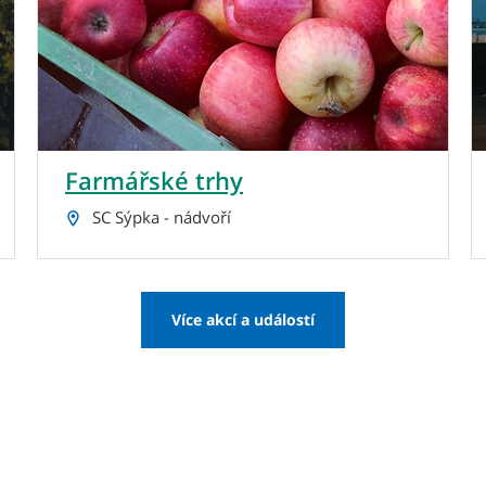
Farmářské trhy
SC Sýpka - nádvoří
Více akcí a událostí