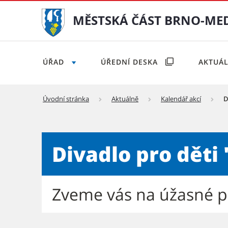
MĚSTSKÁ ČÁST BRNO-ME
ÚŘAD
ÚŘEDNÍ DESKA
AKTUÁ
Úvodní stránka
Aktuálně
Kalendář akcí
D
Divadlo pro děti "Pohádkov
Divadlo pro děti
Zveme vás na úžasné př