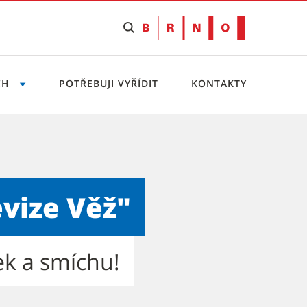
CH
POTŘEBUJI VYŘÍDIT
KONTAKTY
stská část Brno-Medlánky
evize Věž"
ek a smíchu!