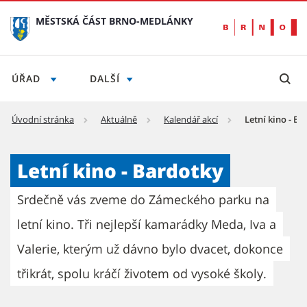
MĚSTSKÁ ČÁST BRNO-MEDLÁNKY
ÚŘAD
DALŠÍ
Úvodní stránka
Aktuálně
Kalendář akcí
Letní kino - B
Letní kino - Bardotky - Městská část Brno-
Letní kino - Bardotky
Srdečně vás zveme do Zámeckého parku na
letní kino. Tři nejlepší kamarádky Meda, Iva a
Valerie, kterým už dávno bylo dvacet, dokonce
třikrát, spolu kráčí životem od vysoké školy.