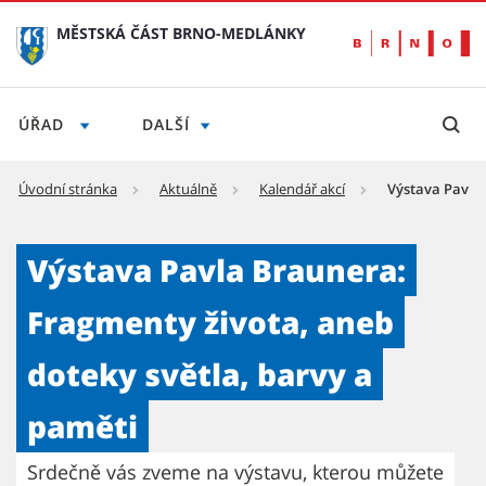
MĚSTSKÁ ČÁST BRNO-MEDLÁNKY
ÚŘAD
DALŠÍ
Úvodní stránka
Aktuálně
Kalendář akcí
Výstava Pavla 
Výstava Pavla Braunera: Fragmenty života, 
Výstava Pavla Braunera:
Fragmenty života, aneb
doteky světla, barvy a
paměti
Srdečně vás zveme na výstavu, kterou můžete