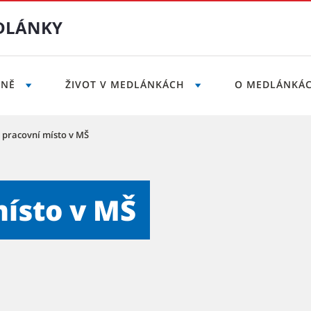
DLÁNKY
LNĚ
ŽIVOT V MEDLÁNKÁCH
O MEDLÁNKÁ
 pracovní místo v MŠ
 - Městská část Brno-Medlá
místo v MŠ