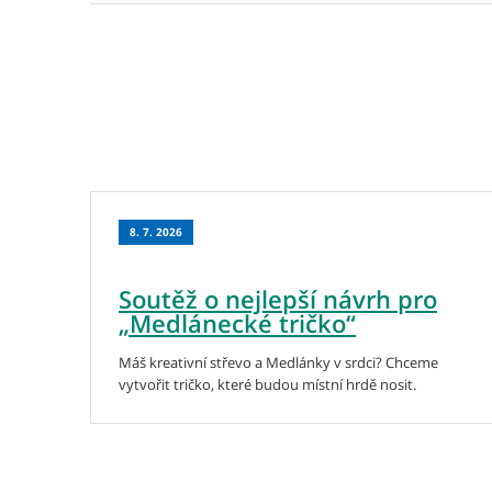
8. 7. 2026
Soutěž o nejlepší návrh pro
„Medlánecké tričko“
Máš kreativní střevo a Medlánky v srdci? Chceme
vytvořit tričko, které budou místní hrdě nosit.