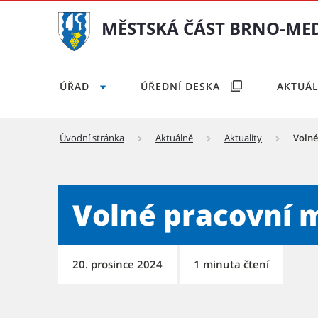
MĚSTSKÁ ČÁST BRNO-ME
ÚŘAD
ÚŘEDNÍ DESKA
AKTUÁ
Úvodní stránka
Aktuálně
Aktuality
Volné
Volné pracovní místo v MŠ
Volné pracovní 
20. prosince 2024
1 minuta čtení