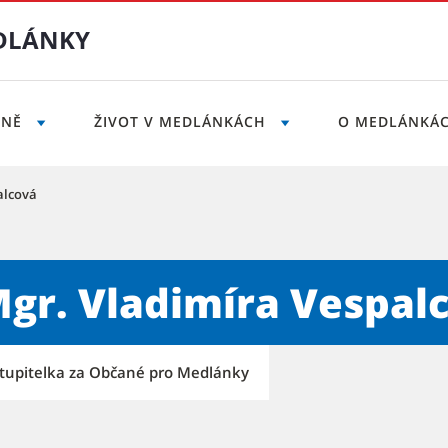
DLÁNKY
LNĚ
ŽIVOT V MEDLÁNKÁCH
O MEDLÁNKÁ
alcová
stská část Brno-Medlánky
gr. Vladimíra Vespal
tupitelka za Občané pro Medlánky