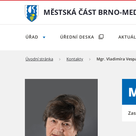
MĚSTSKÁ ČÁST BRNO-ME
ÚŘAD
ÚŘEDNÍ DESKA
AKTUÁ
Úvodní stránka
Kontakty
Mgr. Vladimíra Vesp
Vladimíra Vespalcová - Mě
M
Zas