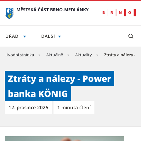
MĚSTSKÁ ČÁST BRNO-MEDLÁNKY
ÚŘAD
DALŠÍ
Úvodní stránka
Aktuálně
Aktuality
Ztráty a nálezy -
Ztráty a nálezy - Power banka KÖNIG - Měs
Ztráty a nálezy - Power
banka KÖNIG
12. prosince 2025
1 minuta čtení