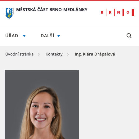
MĚSTSKÁ ČÁST BRNO-MEDLÁNKY
ÚŘAD
DALŠÍ
Úvodní stránka
Kontakty
Ing. Klára Drápalová
Klára Drápalová - Městská část Brno-Medlá