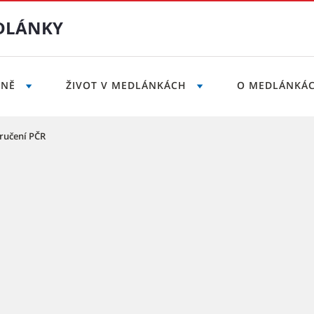
DLÁNKY
LNĚ
ŽIVOT V MEDLÁNKÁCH
O MEDLÁNKÁ
ručení PČR
část Brno-Medlánky