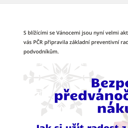
S blížícími se Vánocemi jsou nyní velmi ak
vás PČR připravila základní preventivní rad
podvodníkům.